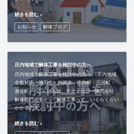
酒
続きを読む »
田
お知らせ
解体ブログ
市
の
空
き
家
庄内地域で解体工事を検討中の方へ
解
庄内地域で解体工事を検討中の方へ （庄内地域
体
全般対応｜酒田市・鶴岡市・庄内町・三川町・
補
遊佐町） こんにちは、テクノロジー株式会社
助
解体部門です！ 「解体工事って、いくらくらい
金
かかるの？」 「ど
に
庄
つ
続きを読む »
内
い