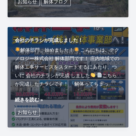
お知らせ
解体ブログ
地
て
域
で
解
体
会社のチラシが完成しました！
工
解体部門、始めました！​
こんにちは、テク
事
ノロジー株式会社 解体部門です！ 庄内地域での
を
解体工事サービスをスタートするにあたり、つ
検
いに 会社のチラシが完成 しました
こちら
討
が完成したチラシです！ 「解体ってちょっ
中
会
の
続きを読む »
社
方
お知らせ
の
へ
チ
ラ