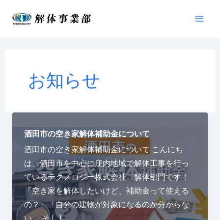
内
Mai
容
Men
を
ス
キ
お知らせ
ッ
プ
酒田市の空き家解体補助金について
酒田市の空き家解体補助金について こんにち
は、酒田市を中心に庄内地域で解体工事を行っ
ているテクノロジー株式会社 解体部門です！
「空き家を解体したいけど、補助金って使える
の？」「自分の建物が対象になるのか分からな
い」 そ […]