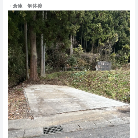
・
倉庫 解体後