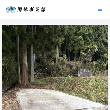
内
Mai
容
Men
を
ス
キ
ッ
プ